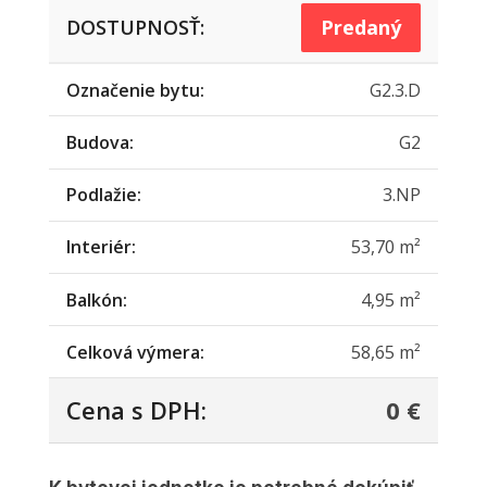
DOSTUPNOSŤ:
Predaný
Označenie bytu:
G2.3.D
Budova:
G2
Podlažie:
3.NP
Interiér:
53,70 m²
Balkón:
4,95 m²
Celková výmera:
58,65 m²
Cena s DPH:
0 €