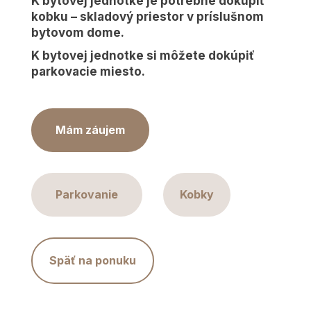
K bytovej jednotke je potrebné dokúpiť
kobku – skladový priestor v príslušnom
bytovom dome.
K bytovej jednotke si môžete dokúpiť
parkovacie miesto.
Mám záujem
Parkovanie
Kobky
Späť na ponuku