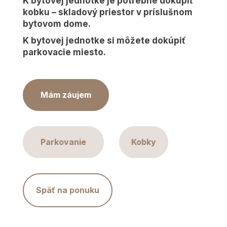
K bytovej jednotke je potrebné dokúpiť
kobku – skladový priestor v príslušnom
bytovom dome.
K bytovej jednotke si môžete dokúpiť
parkovacie miesto.
Mám záujem
Parkovanie
Kobky
Späť na ponuku