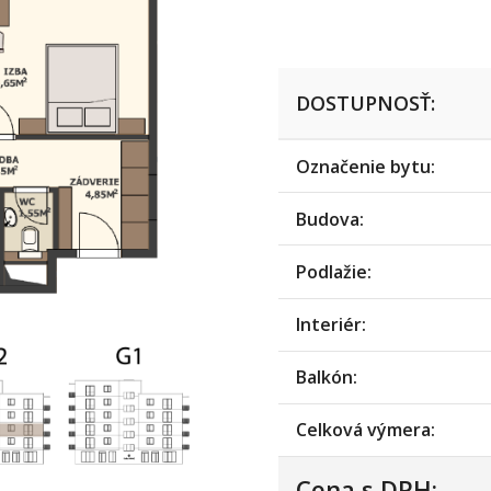
DOSTUPNOSŤ:
Označenie bytu:
Budova:
Podlažie:
Interiér:
Balkón:
Celková výmera:
Cena s DPH: