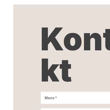
Kon
kt