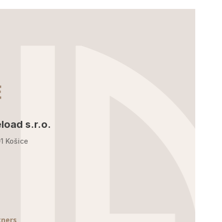
load s.r.o.
1 Košice
tners