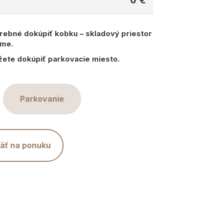
trebné dokúpiť kobku – skladový priestor
ome.
žete dokúpiť parkovacie miesto.
Parkovanie
äť na ponuku