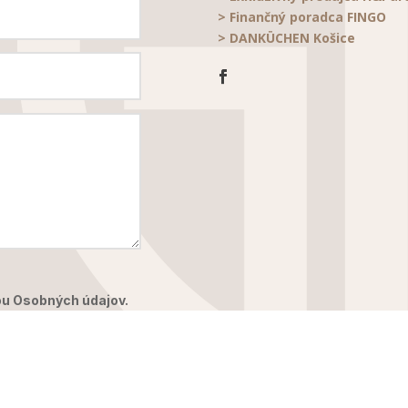
> Finančný poradca FINGO
> DANKÜCHEN Košice
u Osobných údajov.
Odoslať