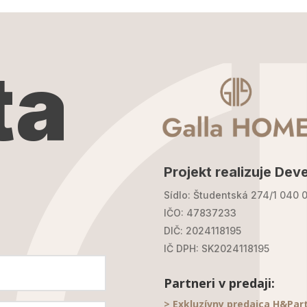
ta
Projekt realizuje Deve
Sídlo: Študentská 274/1 040 0
IČO: 47837233
DIČ: 2024118195
IČ DPH: SK2024118195
Partneri v predaji:
> Exkluzívny predajca H&Par