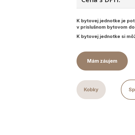
K bytovej jednotke je po
v príslušnom bytovom d
K bytovej jednotke si mô
Mám záujem
Kobky
Sp