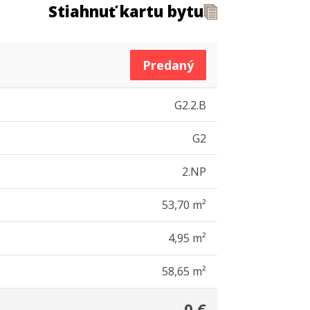
Stiahnuť kartu bytu
Predaný
G2.2.B
G2
2.NP
53,70 m²
4,95 m²
58,65 m²
0 €