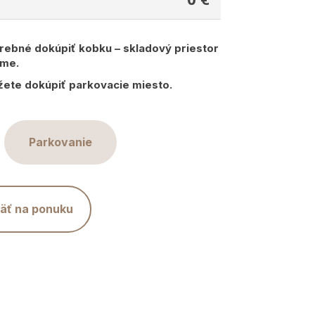
trebné dokúpiť kobku – skladový priestor
ome.
žete dokúpiť parkovacie miesto.
Parkovanie
äť na ponuku