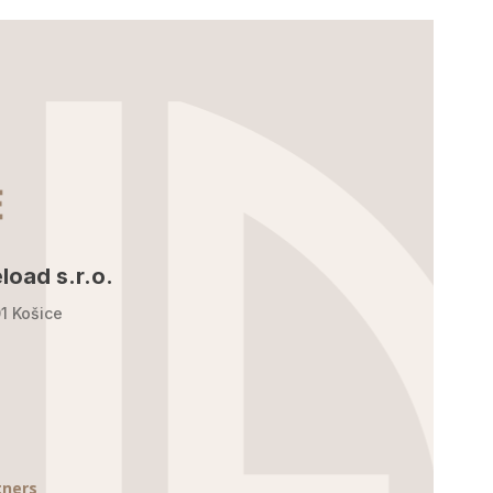
load s.r.o.
1 Košice
tners