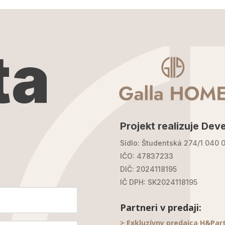
ta
Projekt realizuje Deve
Sídlo: Študentská 274/1 040 0
IČO: 47837233
DIČ: 2024118195
IČ DPH: SK2024118195
Partneri v predaji:
> Exkluzívny predajca H&Par