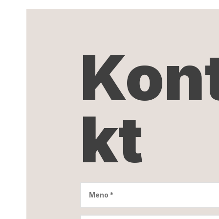
Kon
kt