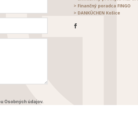
> Finančný poradca FINGO
> DANKÜCHEN Košice
u Osobných údajov.
Odoslať