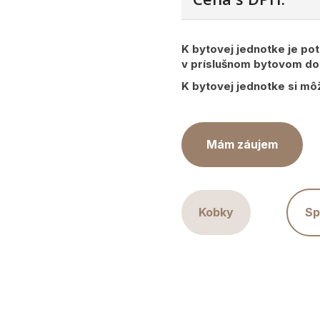
K bytovej jednotke je po
v príslušnom bytovom d
K bytovej jednotke si mô
Mám záujem
Kobky
Sp