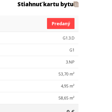
Stiahnuť kartu bytu
Predaný
G1.3.D
G1
3.NP
53,70 m²
4,95 m²
58,65 m²
0 €