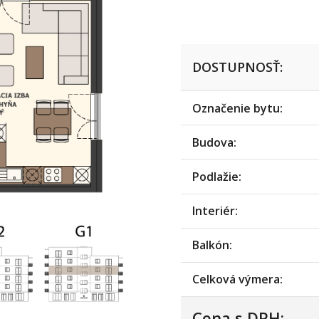
DOSTUPNOSŤ:
Označenie bytu:
Budova:
Podlažie:
Interiér:
Balkón:
Celková výmera:
Cena s DPH: